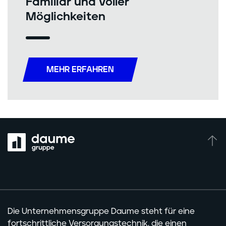
Familiär und voller
Möglichkeiten
MEHR ERFAHREN
Seit
DAUME GRUPPE
Die Unternehmensgruppe Daume steht für eine
fortschrittliche Versorgungstechnik, die einen